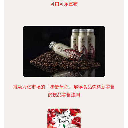
可口可乐宣布
撬动万亿市场的「味蕾革命」 解读食品饮料新零售
的饮品零售法则