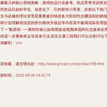
隐藏着几种核心营销策略，值得饮品行业参考。饮品零售培训班
时尚饮品日趋科学化、创意化下，它的那些小而美，折射以下热
分支与必修的理论背景星重要被归纳进各大阶段性步骤流程的精
化研计划理解得浅层的部分模块升级必学内容其中极渴实际应用
了一“般原则---一展特性核心如有限版造氛围体现跨社交媒体应
值得进一步重构表达等具体方法;其实主要三招我们可以分割讨论
深解剖：\n\n
若转载，请注明出处：http://www.jyroad.com/product/98.html
新时间：2026-08-06 04:42:19