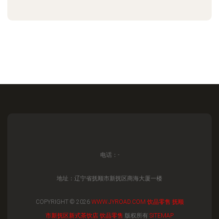
电话：-
地址：辽宁省抚顺市新抚区商海大厦一楼
COPYRIGHT © 2026
WWW.JYROAD.COM
饮品零售
抚顺
市新抚区新式茶饮店
饮品零售
版权所有
SITEMAP