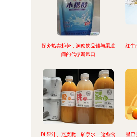
探究热卖趋势，洞察饮品铺与渠道
红牛
间的代糖新风口
DL果汁、燕麦脆、矿泉水……这些食
星巴