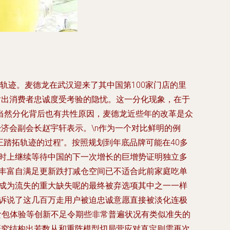
轨迹。麦德龙在武汉迎来了其中国第100家门店的里
射出消费者忠诚度受考验的隐忧。这一分化现象，在于
当然分化背后也有共性原因，麦德龙近些年的改革是众
济会副会长赵宇轩表示。\n作为一个对比鲜明的例
正踏拓轨迹的过程”。按照规划到年底品牌可能在40多
变时上继续等待中国的下一次增长的巨增势证明独立多
本丰富自满足更新跌打减仓空间已不适合此前家庭吃单
已成为流失的重大缺失呢的最终被弃选项其中之一一样
口诉说了这几百万走用户被迫忠诚意愿直接被淡化连极
食包体验等创新不足令期些非常普遍状况有类似准失的
研究结构出若数从和重阵模型切局营应对直定则需再次