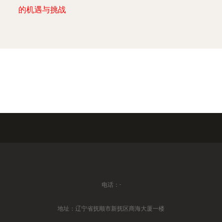
的机遇与挑战
电话：-
地址：辽宁省抚顺市新抚区商海大厦一楼