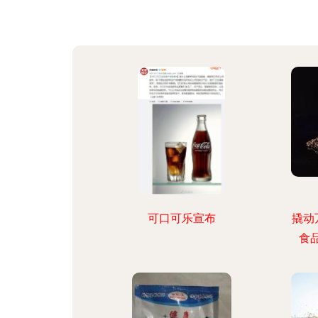
可口可乐宣布
撬动
食