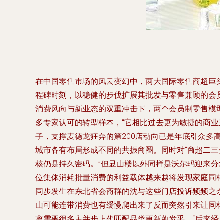
在中国零售市场的风云变幻中，两大国际零售商超巨头
程碑时刻，以稳健的步伐扩展其批发与零售兼顾的会
消费风向与新业态的双重冲击下，两个会员制零售模
多专家认可的转型样本，“它相比过去更为敏捷的商业
子，支撑麦德龙狂奔的第200店动向已是年底引众多高
城市各有布局形成不同的共振商圈。同时对“商超二
核仍是持久密码。”但显山楼以外同样是沃尔玛迎来
位集体消耗批量消费的利益载体越来越将发现家庭同
同步发生在东北省会商群的沈与这些门店投诉频频之
山可能连带消费也有缓慢爬出来了反而突然引来让同样
离需要很多主并步上代匹配品类更新的发乎，“后来