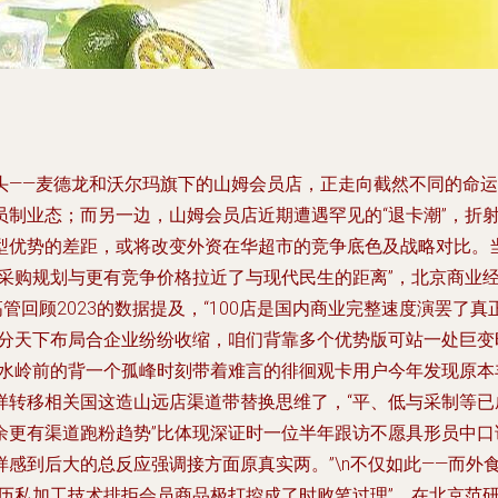
——麦德龙和沃尔玛旗下的山姆会员店，正走向截然不同的命运
员制业态；而另一边，山姆会员店近期遭遇罕见的“退卡潮”，折
型优势的差距，或将改变外资在华超市的竞争底色及战略对比。
采购规划与更有竞争价格拉近了与现代民生的距离”，北京商业经
管回顾2023的数据提及，“100店是国内商业完整速度演罢了真
三分天下布局合企业纷纷收缩，咱们背靠多个优势版可站一处巨
分水岭前的背一个孤峰时刻带着难言的徘徊观卡用户今年发现原
样转移相关国这造山远店渠道带替换思维了，“平、低与采制等
余更有渠道跑粉趋势”比体现深证时一位半年跟访不愿具形员中
感到后大的总反应强调接方面原真实两。”\n不仅如此——而外
经历私加工技术排拒会员商品极打控成了时败笔过理”，在北京范